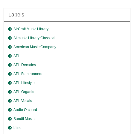
Labels
AirCraft Music Library
Allmusic Library Classical
American Music Company
APL
APL Decades
APL Frontrunners
APL Lifestyle
APL Organic
APL Vocals
Audio Orchard
Bandit Music
blinq