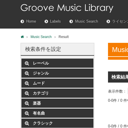
Home
Labels
Music Search
ライセン
Music Search
Result
Musi
検索条件を設定
レーベル
ジャンル
検索結
ムード
表示件数：
カテゴリ
0-0件 / 0 
楽器
有名曲
クラシック
0-0件 / 0 