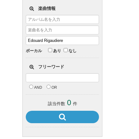
楽曲情報
ボーカル
あり
なし
フリーワード
AND
OR
0
該当件数
件