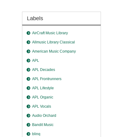
Labels
AirCraft Music Library
Allmusic Library Classical
American Music Company
APL
APL Decades
APL Frontrunners
APL Lifestyle
APL Organic
APL Vocals
Audio Orchard
Bandit Music
blinq