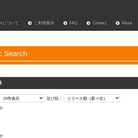
スについて
ご利用案内
FAQ
Contact
About
c Search
果
並び順：
件中
件中