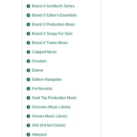
Brand X Architect's Series
Brand X Editor's Essentials
Brand X Production Music
Brand X Songs For Sync
Brand X Trailer Music
Catapult Music
Doudam
Edene
Edition Klangidee
Fm Records
Gold Top Production Music
Groovers Music Library
Groves Music Library
IIAD (If It Ain't Dutch)
Interpool