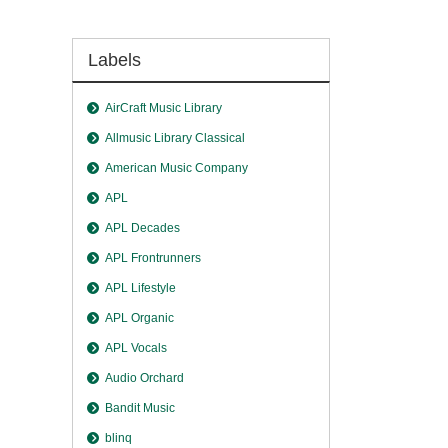
Labels
AirCraft Music Library
Allmusic Library Classical
American Music Company
APL
APL Decades
APL Frontrunners
APL Lifestyle
APL Organic
APL Vocals
Audio Orchard
Bandit Music
blinq