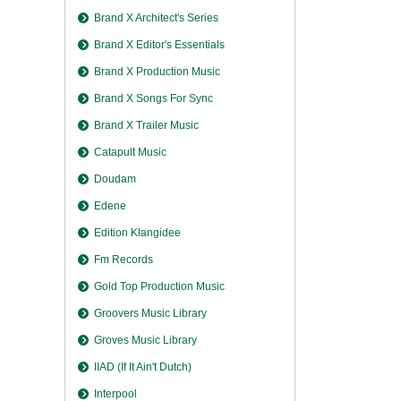
Brand X Architect's Series
Brand X Editor's Essentials
Brand X Production Music
Brand X Songs For Sync
Brand X Trailer Music
Catapult Music
Doudam
Edene
Edition Klangidee
Fm Records
Gold Top Production Music
Groovers Music Library
Groves Music Library
IIAD (If It Ain't Dutch)
Interpool