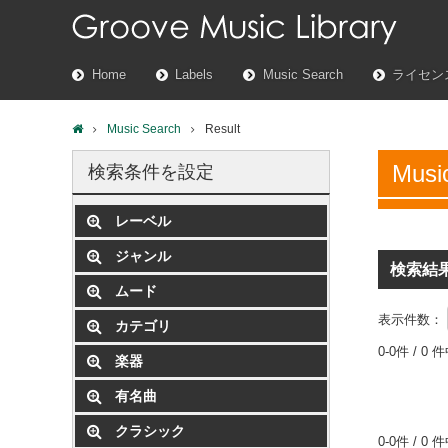
Home
Labels
Music Search
ライセン
Music Search
Result
Musi
検索条件を設定
レーベル
ジャンル
検索結
ムード
表示件数：
カテゴリ
0-0件 / 0 
楽器
有名曲
クラシック
0-0件 / 0 