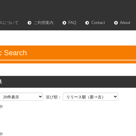
スについて
ご利用案内
FAQ
Contact
About
c Search
果
並び順：
件中
件中