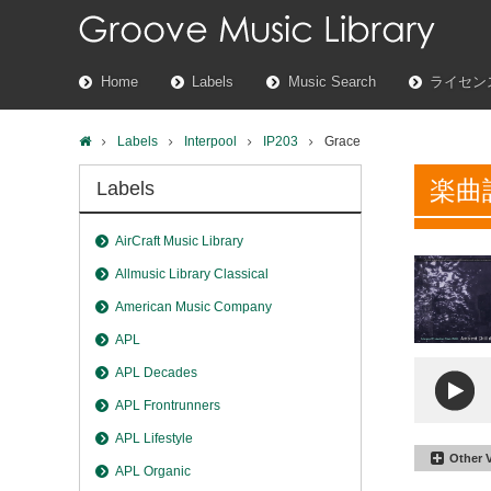
Home
Labels
Music Search
ライセン
Labels
Interpool
IP203
Grace
楽曲
Labels
AirCraft Music Library
Allmusic Library Classical
American Music Company
APL
APL Decades
APL Frontrunners
APL Lifestyle
Other 
APL Organic
Grace