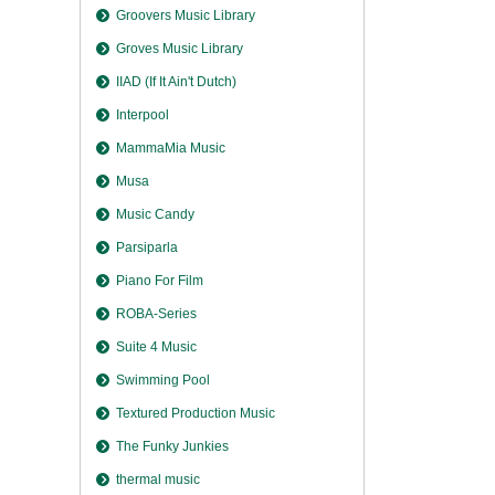
Groovers Music Library
Groves Music Library
IIAD (If It Ain't Dutch)
Interpool
MammaMia Music
Musa
Music Candy
Parsiparla
Piano For Film
ROBA-Series
Suite 4 Music
Swimming Pool
Textured Production Music
The Funky Junkies
thermal music