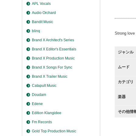
Grace
APL Vocals
Grace
Audio Orchard
Bandit Music
blinq
Strong love
Brand X Architect's Series
Brand X Editor's Essentials
ジャンル
Brand X Production Music
ムード
Brand X Songs For Sync
Brand X Trailer Music
カテゴリ
Catapult Music
Doudam
楽器
Edene
その他情
Edition Klangidee
Fm Records
Gold Top Production Music