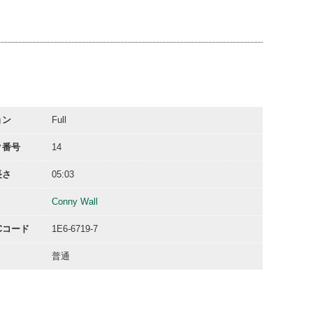
00:34
00:29
00:14
ョン
Full
ク番号
14
長さ
05:03
Conny Wall
ACコード
1E6-6719-7
普通