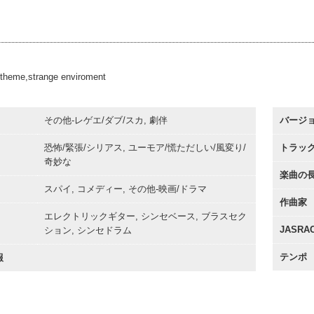
#50
00:00
20sec
#68
00:00
10sec
00:00
 theme,strange enviroment
その他-レゲエ/ダブ/スカ, 劇伴
バージ
恐怖/緊張/シリアス, ユーモア/慌ただしい/風変り/
トラッ
奇妙な
楽曲の
スパイ, コメディー, その他-映画/ドラマ
作曲家
エレクトリックギター, シンセベース, ブラスセク
JASR
ション, シンセドラム
テンポ
報