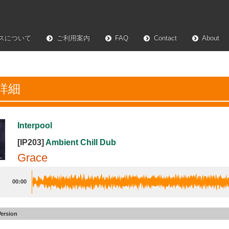
スについて
ご利用案内
FAQ
Contact
About
詳細
Interpool
[IP203]
Ambient Chill Dub
Grace
00:00
Version
#32
30sec