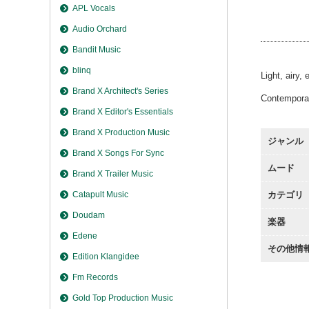
Lost Wi
APL Vocals
Lost Wi
Audio Orchard
Bandit Music
blinq
Light, airy
Brand X Architect's Series
Contemporar
Brand X Editor's Essentials
Brand X Production Music
ジャンル
Brand X Songs For Sync
ムード
Brand X Trailer Music
カテゴリ
Catapult Music
Doudam
楽器
Edene
その他情
Edition Klangidee
Fm Records
Gold Top Production Music