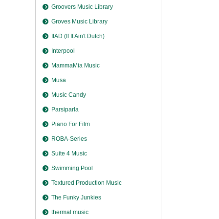
Groovers Music Library
Groves Music Library
IIAD (If It Ain't Dutch)
Interpool
MammaMia Music
Musa
Music Candy
Parsiparla
Piano For Film
ROBA-Series
Suite 4 Music
Swimming Pool
Textured Production Music
The Funky Junkies
thermal music