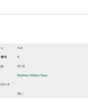
00:31
01:01
02:16
ョン
Full
ク番号
9
長さ
02:15
Matthew William Rees
ACコード
遅い