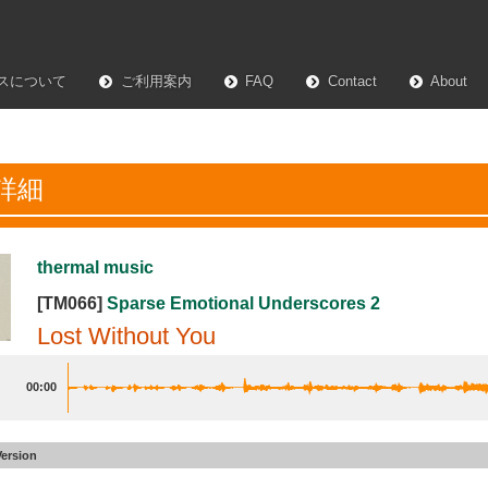
スについて
ご利用案内
FAQ
Contact
About
詳細
thermal music
[TM066]
Sparse Emotional Underscores 2
Lost Without You
00:00
Version
thout You
#19
30sec