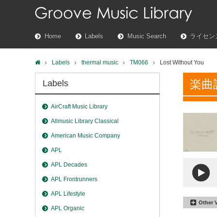
Home
Labels
Music Search
ライセン
Labels
thermal music
TM066
Lost Without You
楽曲
Labels
AirCraft Music Library
Allmusic Library Classical
American Music Company
APL
APL Decades
APL Frontrunners
APL Lifestyle
Other 
APL Organic
Lost Wi