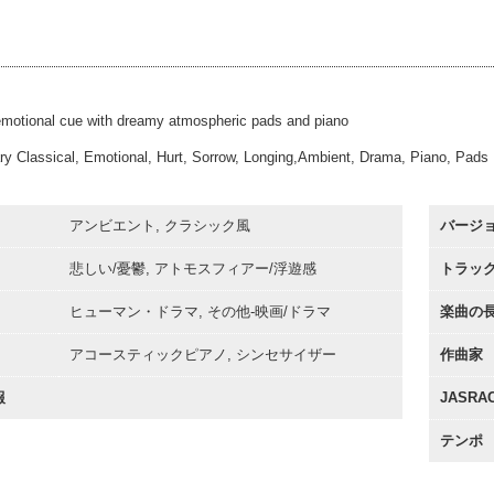
thout You
#29
00:00
60sec
thout You
#39
00:00
Alt
00:00
, emotional cue with dreamy atmospheric pads and piano
y Classical, Emotional, Hurt, Sorrow, Longing,Ambient, Drama, Piano, Pads
アンビエント, クラシック風
バージ
悲しい/憂鬱, アトモスフィアー/浮遊感
トラッ
ヒューマン・ドラマ, その他-映画/ドラマ
楽曲の
アコースティックピアノ, シンセサイザー
作曲家
報
JASR
テンポ