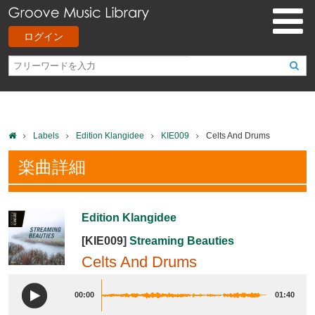
ログイン
Labels
Edition Klangidee
KIE009
Celts And Drums
楽曲詳細
Edition Klangidee
[KIE009]
Streaming Beauties
Celts And Drums
00:00
01:40