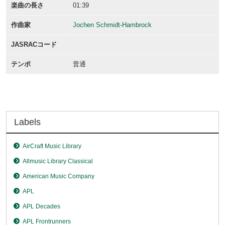
楽曲の長さ
01:39
作曲家
Jochen Schmidt-Hambrock
JASRACコード
テンポ
普通
Labels
AirCraft Music Library
Allmusic Library Classical
American Music Company
APL
APL Decades
APL Frontrunners