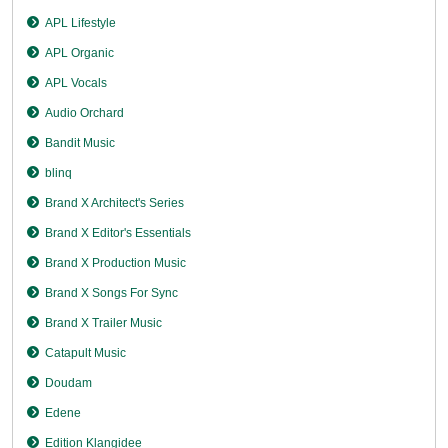
APL Lifestyle
APL Organic
APL Vocals
Audio Orchard
Bandit Music
blinq
Brand X Architect's Series
Brand X Editor's Essentials
Brand X Production Music
Brand X Songs For Sync
Brand X Trailer Music
Catapult Music
Doudam
Edene
Edition Klangidee