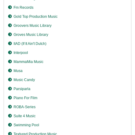
Fm Records
Gold Top Production Music
Groovers Music Library
Groves Music Library
IIAD (If It Ain't Dutch)
Interpool
MammaMia Music
Musa
Music Candy
Parsiparla
Piano For Film
ROBA-Series
Suite 4 Music
Swimming Pool
Textured Production Music