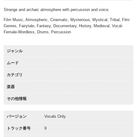
Strange and archaic atmosphere with percussion and voice.
Film Music, Atmospheric, Cinematic, Mysterious, Mystical, Tribal, Film
Genres, Fairytale, Fantasy, Documentary, History, Medieval, Vocal-
Female-Wordless, Drums, Percussion
ジャンル
ムード
カテゴリ
楽器
その他情報
バージョン
Vocals Only
トラック番号
9