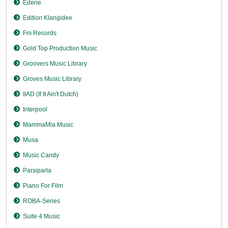
Edene
Edition Klangidee
Fm Records
Gold Top Production Music
Groovers Music Library
Groves Music Library
IIAD (If It Ain't Dutch)
Interpool
MammaMia Music
Musa
Music Candy
Parsiparla
Piano For Film
ROBA-Series
Suite 4 Music