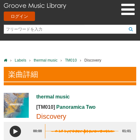
ログイン
Labels
thermal music
TM010
Discovery
楽曲詳細
thermal music
[TM010]
Panoramica Two
Discovery
00:00
01:01