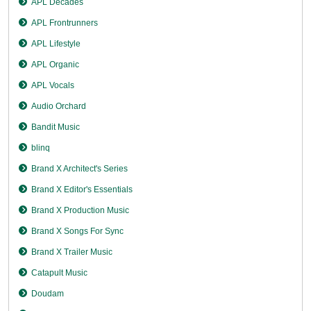
APL Decades
APL Frontrunners
APL Lifestyle
APL Organic
APL Vocals
Audio Orchard
Bandit Music
blinq
Brand X Architect's Series
Brand X Editor's Essentials
Brand X Production Music
Brand X Songs For Sync
Brand X Trailer Music
Catapult Music
Doudam