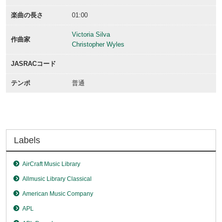
楽曲の長さ
01:00
Victoria Silva
作曲家
Christopher Wyles
JASRACコード
テンポ
普通
Labels
AirCraft Music Library
Allmusic Library Classical
American Music Company
APL