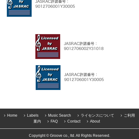
Home
Labels
Music Search
ライセンスについて
ご利用
案内
FAQ
Contact
About
Copyright © Groove co., ltd. All Rights Reserved.