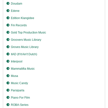
Doudam
Edene
Edition Klangidee
Fm Records
Gold Top Production Music
Groovers Music Library
Groves Music Library
IIAD (If It Ain't Dutch)
Interpool
MammaMia Music
Musa
Music Candy
Parsiparla
Piano For Film
ROBA-Series