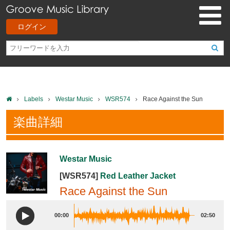
ログイン
Labels
Westar Music
WSR574
Race Against the Sun
楽曲詳細
Westar Music
[WSR574]
Red Leather Jacket
Race Against the Sun
00:00
02:50