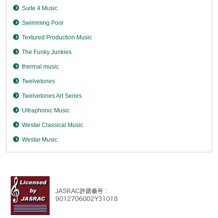
Suite 4 Music
Swimming Pool
Textured Production Music
The Funky Junkies
thermal music
Twelvetones
Twelvetones Art Series
Ultraphonic Music
Westar Classical Music
Westar Music