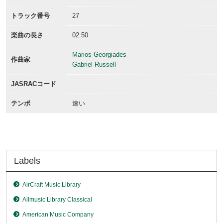
トラック番号
27
楽曲の長さ
02:50
Marios Georgiades
作曲家
Gabriel Russell
JASRACコード
テンポ
速い
Labels
AirCraft Music Library
Allmusic Library Classical
American Music Company