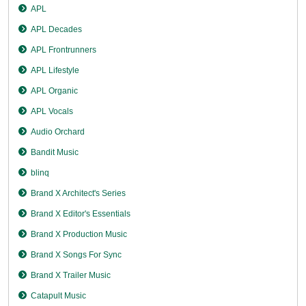
APL
APL Decades
APL Frontrunners
APL Lifestyle
APL Organic
APL Vocals
Audio Orchard
Bandit Music
blinq
Brand X Architect's Series
Brand X Editor's Essentials
Brand X Production Music
Brand X Songs For Sync
Brand X Trailer Music
Catapult Music