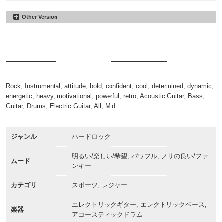
Other Version
Hosana
#6
Bass
Hosana
#7
00:00
01:47
Drums
Hosana
#8
00:00
01:47
E-Git
00:00
01:47
Rock, Instrumental, attitude, bold, confident, cool, determined, dynamic,
energetic, heavy, motivational, powerful, retro, Acoustic Guitar, Bass,
Guitar, Drums, Electric Guitar, All, Mid
ジャンル
ハードロック
明るい/楽しい/希望, パワフル, ノリの良い/ファ
ムード
ンキー
カテゴリ
スポーツ, レジャー
エレクトリックギター, エレクトリックベース,
楽器
アコースティックドラム