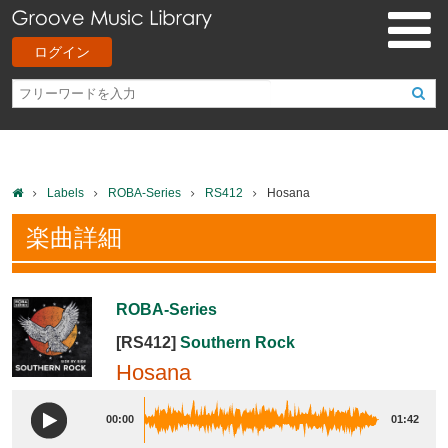
ログイン
Labels
ROBA-Series
RS412
Hosana
楽曲詳細
ROBA-Series
[RS412]
Southern Rock
Hosana
00:00
01:42