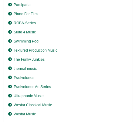
Parsiparla
Piano For Film
ROBA-Series
Suite 4 Music
Swimming Pool
Textured Production Music
The Funky Junkies
thermal music
Twelvetones
Twelvetones Art Series
Ultraphonic Music
Westar Classical Music
Westar Music