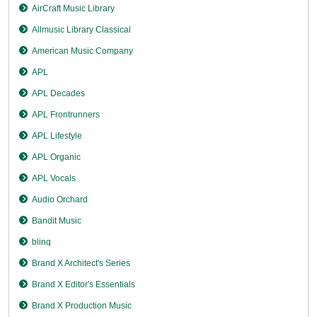
AirCraft Music Library
Allmusic Library Classical
American Music Company
APL
APL Decades
APL Frontrunners
APL Lifestyle
APL Organic
APL Vocals
Audio Orchard
Bandit Music
blinq
Brand X Architect's Series
Brand X Editor's Essentials
Brand X Production Music