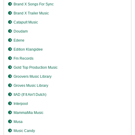
Brand X Songs For Sync
Brand X Trailer Music
Catapult Music
Doudam
Edene
Edition Klangidee
Fm Records
Gold Top Production Music
Groovers Music Library
Groves Music Library
IIAD (If It Ain't Dutch)
Interpool
MammaMia Music
Musa
Music Candy