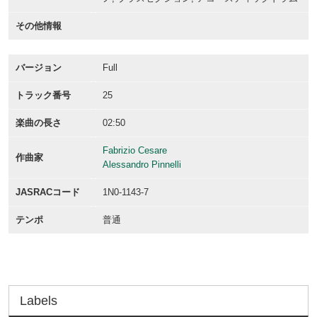
その他情報
バージョン
Full
トラック番号
25
楽曲の長さ
02:50
Fabrizio Cesare
作曲家
Alessandro Pinnelli
JASRACコード
1N0-1143-7
テンポ
普通
Labels