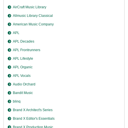
AirCraft Music Library
Allmusic Library Classical
American Music Company
APL
APL Decades
APL Frontrunners
APL Lifestyle
APL Organic
APL Vocals
Audio Orchard
Bandit Music
blinq
Brand X Architect's Series
Brand X Editor's Essentials
Brand X Production Music