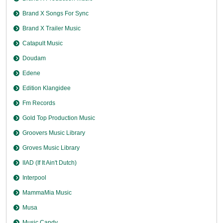
Brand X Songs For Sync
Brand X Trailer Music
Catapult Music
Doudam
Edene
Edition Klangidee
Fm Records
Gold Top Production Music
Groovers Music Library
Groves Music Library
IIAD (If It Ain't Dutch)
Interpool
MammaMia Music
Musa
Music Candy