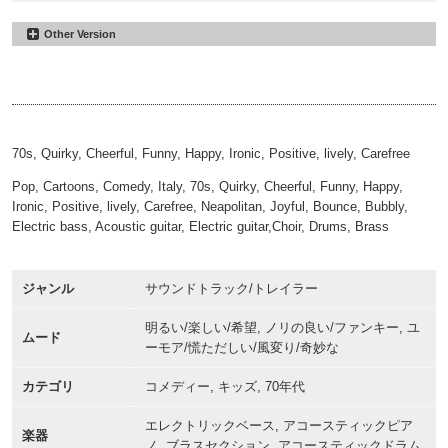
Other Version
Mountain of Soap
#26
No Drums
Mountain of Soap
#27
00:00
02:51
Cut 15sec
00:00
00:16
70s, Quirky, Cheerful, Funny, Happy, Ironic, Positive, lively, Carefree
Pop, Cartoons, Comedy, Italy, 70s, Quirky, Cheerful, Funny, Happy,
Ironic, Positive, lively, Carefree, Neapolitan, Joyful, Bounce, Bubbly,
Electric bass, Acoustic guitar, Electric guitar,Choir, Drums, Brass
ジャンル
サウンドトラック/トレイラー
明るい/楽しい/希望, ノリの良い/ファンキー, ユ
ムード
ーモア/慌ただしい/風変り/奇妙な
カテゴリ
コメディー, キッズ, 70年代
エレクトリックベース, アコースティックピア
楽器
ノ, ブラスセクション, アコースティックドラム