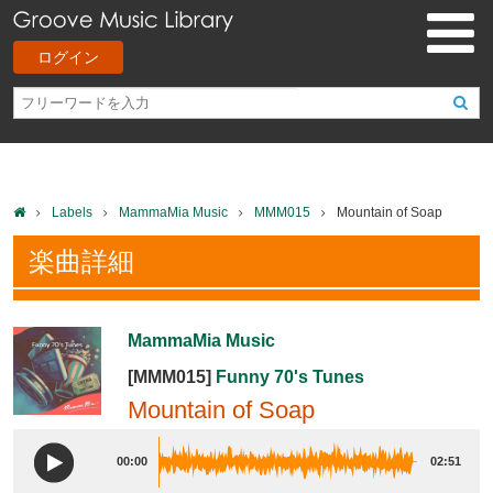
ログイン
Labels
MammaMia Music
MMM015
Mountain of Soap
楽曲詳細
MammaMia Music
[MMM015]
Funny 70's Tunes
Mountain of Soap
00:00
02:51