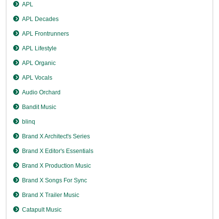
APL
APL Decades
APL Frontrunners
APL Lifestyle
APL Organic
APL Vocals
Audio Orchard
Bandit Music
blinq
Brand X Architect's Series
Brand X Editor's Essentials
Brand X Production Music
Brand X Songs For Sync
Brand X Trailer Music
Catapult Music