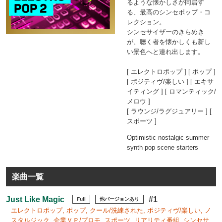
るような懐かしさが同居す
る、最高のシンセポップ・コ
レクション。
シンセサイザーのきらめき
が、聴く者を懐かしくも新し
い景色へと連れ出します。
[ エレクトロポップ ] [ ポップ ]
[ ポジティヴ/楽しい ] [ エキサ
イティング ] [ ロマンティック/
メロウ ]
[ ラウンジ/ラグジュアリー ] [
スポーツ ]
Optimistic nostalgic summer
synth pop scene starters
楽曲一覧
Just Like Magic
#1
Full
他バージョンあり
エレクトロポップ, ポップ, クール/洗練された, ポジティヴ/楽しい, ノ
スタルジック, 企業ＶＰ/プロモ, スポーツ, リアリティ番組, シンセサ