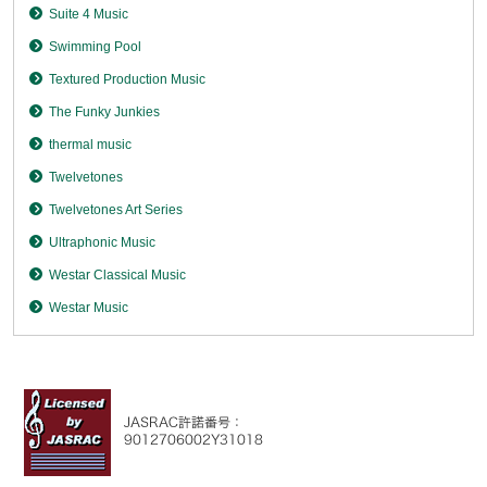
Suite 4 Music
Swimming Pool
Textured Production Music
The Funky Junkies
thermal music
Twelvetones
Twelvetones Art Series
Ultraphonic Music
Westar Classical Music
Westar Music