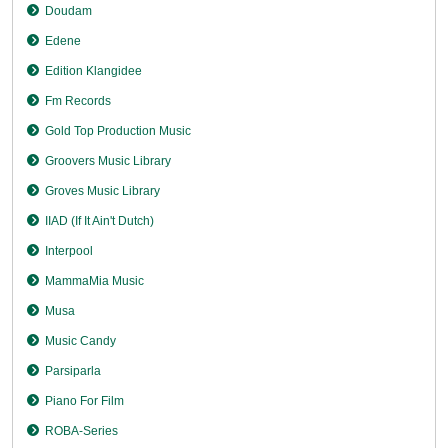
Doudam
Edene
Edition Klangidee
Fm Records
Gold Top Production Music
Groovers Music Library
Groves Music Library
IIAD (If It Ain't Dutch)
Interpool
MammaMia Music
Musa
Music Candy
Parsiparla
Piano For Film
ROBA-Series