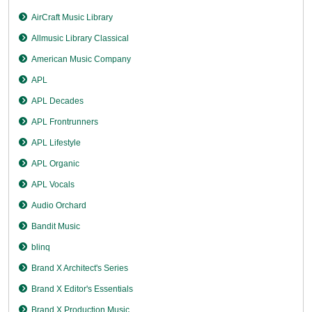
AirCraft Music Library
Allmusic Library Classical
American Music Company
APL
APL Decades
APL Frontrunners
APL Lifestyle
APL Organic
APL Vocals
Audio Orchard
Bandit Music
blinq
Brand X Architect's Series
Brand X Editor's Essentials
Brand X Production Music