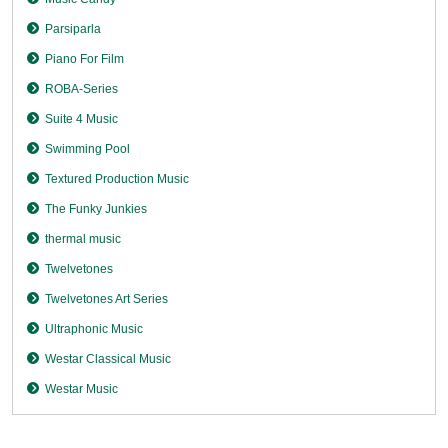
Parsiparla
Piano For Film
ROBA-Series
Suite 4 Music
Swimming Pool
Textured Production Music
The Funky Junkies
thermal music
Twelvetones
Twelvetones Art Series
Ultraphonic Music
Westar Classical Music
Westar Music