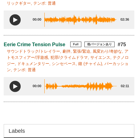
リックギター, テンポ: 普通
00:00
02:36
Eerie Crime Tension Pulse
#75
Full
他バージョンあり
サウンドトラック/トレイラー, 劇伴, 緊張/緊迫, 風変わり/奇妙な, ア
トモスフィアー/浮遊感, 犯罪/クライムドラマ, サイエンス, テクノロ
ジー, ドキュメンタリー, シンセベース, 鐘 (チャイム), パーカッショ
ン, テンポ: 普通
00:00
02:11
Labels