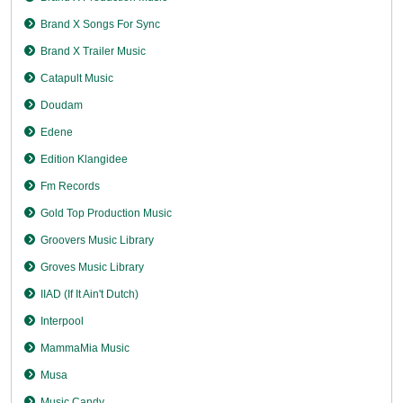
Brand X Songs For Sync
Brand X Trailer Music
Catapult Music
Doudam
Edene
Edition Klangidee
Fm Records
Gold Top Production Music
Groovers Music Library
Groves Music Library
IIAD (If It Ain't Dutch)
Interpool
MammaMia Music
Musa
Music Candy