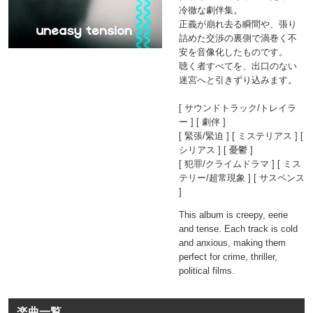
冷徹な劇伴集。
正義が崩れ去る瞬間や、張り
詰めた交渉の裏側で渦巻く不
安を音像化したものです。
聴く者すべてを、出口のない
迷宮へと引きずり込みます。
[ サウンドトラック/トレイラ
ー ] [ 劇伴 ]
[ 緊張/緊迫 ] [ ミステリアス ] [
シリアス ] [ 憂鬱 ]
[ 犯罪/クライムドラマ ] [ ミス
テリー/超常現象 ] [ サスペンス
]
This album is creepy, eerie
and tense. Each track is cold
and anxious, making them
perfect for crime, thriller,
political films.
楽曲一覧