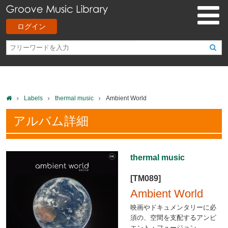
ログイン
Labels
thermal music
Ambient World
アルバム詳細
thermal music
[TM089]
Ambient World
映画やドキュメンタリーに必
須の、空間を支配するアンビ
エント・フュージョン。