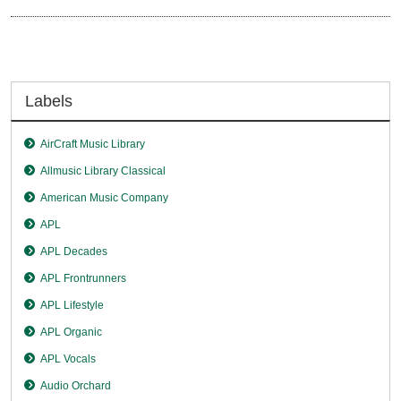
Labels
AirCraft Music Library
Allmusic Library Classical
American Music Company
APL
APL Decades
APL Frontrunners
APL Lifestyle
APL Organic
APL Vocals
Audio Orchard