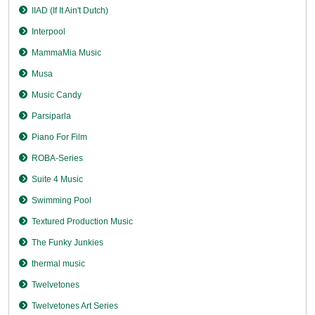
IIAD (If It Ain't Dutch)
Interpool
MammaMia Music
Musa
Music Candy
Parsiparla
Piano For Film
ROBA-Series
Suite 4 Music
Swimming Pool
Textured Production Music
The Funky Junkies
thermal music
Twelvetones
Twelvetones Art Series