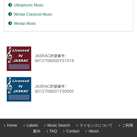
Ultraphonic Music
Westar Classical Music
Westar Music
Home
Labels
Music Search
ライセンスについて
ご利用
案内
FAQ
Contact
About