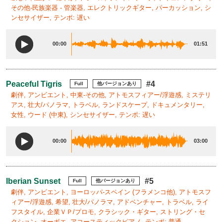
その他-民族楽器 - 管楽器, エレクトリックギター, パーカッション, シ
ンセサイザー, テンポ: 遅い
00:00
01:51
Peaceful Tigris
#4
Full
他バージョンあり
劇伴, アンビエント, 中東-その他, アトモスフィアー/浮遊感, ミステリ
アス, 壮大/パノラマ, トラベル, ランドスケープ, ドキュメンタリー,
女性, ウード (中東), シンセサイザー, テンポ: 遅い
00:00
03:00
Iberian Sunset
#5
Full
他バージョンあり
劇伴, アンビエント, ヨーロッパ-スペイン (フラメンコ他), アトモスフ
ィアー/浮遊感, 希望, 壮大/パノラマ, アドベンチャー, トラベル, ライ
フスタイル, 企業ＶＰ/プロモ, クラシック・ギター, ストリング・セ
クション, オーボエ, アコースティックピアノ, テンポ: 普通