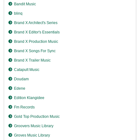
Bandit Music
blinq
Brand X Architect's Series
Brand X Editor's Essentials
Brand X Production Music
Brand X Songs For Sync
Brand X Trailer Music
Catapult Music
Doudam
Edene
Edition Klangidee
Fm Records
Gold Top Production Music
Groovers Music Library
Groves Music Library