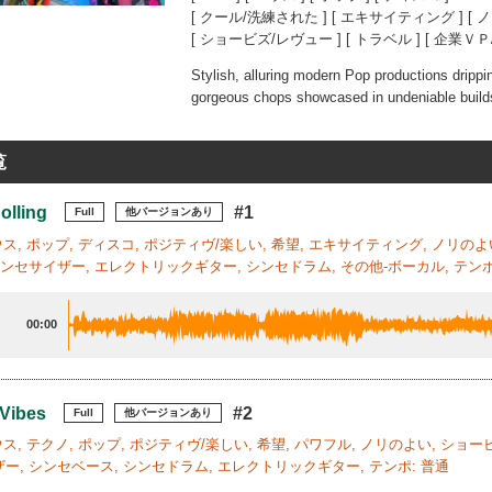
[ クール/洗練された ] [ エキサイティング ] [ ノ
[ ショービズ/レヴュー ] [ トラベル ] [ 企業ＶＰ
Stylish, alluring modern Pop productions drippi
gorgeous chops showcased in undeniable buil
覧
olling
#1
Full
他バージョンあり
ハウス, ポップ, ディスコ, ポジティヴ/楽しい, 希望, エキサイティング, ノリの
シンセサイザー, エレクトリックギター, シンセドラム, その他-ボーカル, テンポ
00:00
 Vibes
#2
Full
他バージョンあり
ハウス, テクノ, ポップ, ポジティヴ/楽しい, 希望, パワフル, ノリのよい, ショ
ー, シンセベース, シンセドラム, エレクトリックギター, テンポ: 普通