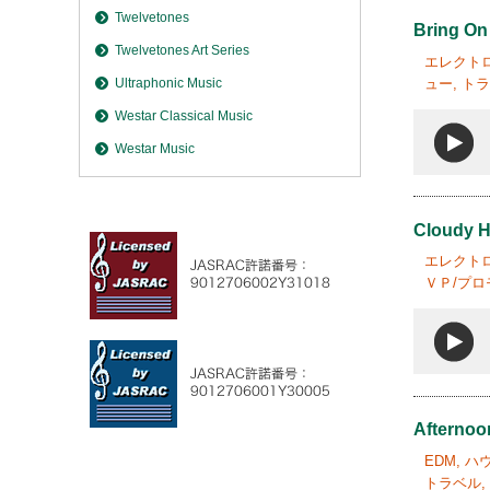
Twelvetones
Bring On
Twelvetones Art Series
エレクトロ
ュー, ト
Ultraphonic Music
Westar Classical Music
Westar Music
Cloudy H
エレクトロ
ＶＰ/プロ
Afternoo
EDM, 
トラベル,