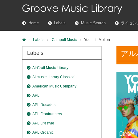
Home
Labels
Music Search
ライセン
Labels
Catapult Music
Youth In Motion
アル
Labels
AirCraft Music Library
Allmusic Library Classical
American Music Company
APL
APL Decades
APL Frontrunners
APL Lifestyle
APL Organic