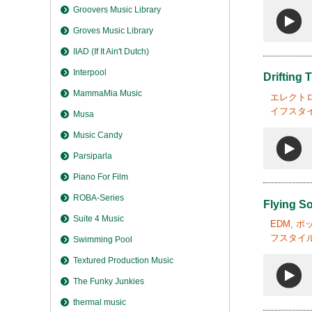
Groovers Music Library
Groves Music Library
IIAD (If It Ain't Dutch)
Interpool
Drifting
MammaMia Music
エレクトロ
イフスタイ
Musa
Music Candy
Parsiparla
Piano For Film
ROBA-Series
Flying S
Suite 4 Music
EDM, 
フスタイル
Swimming Pool
Textured Production Music
The Funky Junkies
thermal music