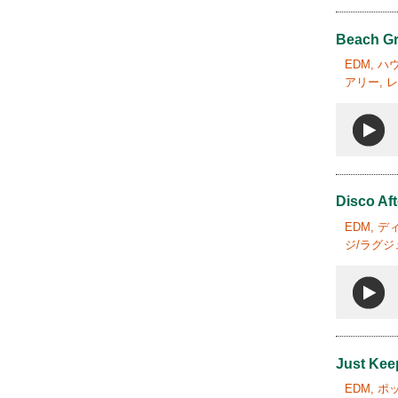
Beach G
EDM, 
アリー, 
Disco Af
EDM, 
ジ/ラグジ
Just Kee
EDM, 