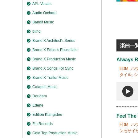
APL Vocals
Audio Orchard
Bandit Music
blinq
Brand X Architect's Series
楽曲一
Brand X Editor's Essentials
Brand X Production Music
Always R
EDM, 
Brand X Songs For Sync
タイル, 
Brand X Trailer Music
Catapult Music
Doudam
Edene
Edition Klangidee
Feel The
Fm Records
EDM, 
ンセサイザ
Gold Top Production Music