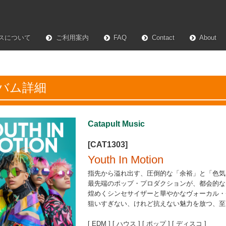
スについて
ご利用案内
FAQ
Contact
About
バム詳細
Catapult Music
[CAT1303]
Youth In Motion
指先から溢れ出す、圧倒的な「余裕」と「色気
最先端のポップ・プロダクションが、都会的な
煌めくシンセサイザーと華やかなヴォーカル・
狙いすぎない、けれど抗えない魅力を放つ、至
[ EDM ] [ ハウス ] [ ポップ ] [ ディスコ ]