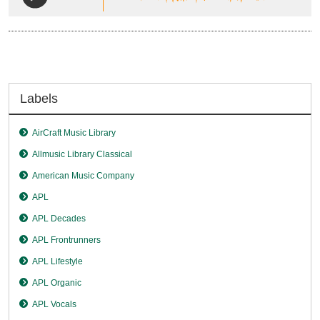
Labels
AirCraft Music Library
Allmusic Library Classical
American Music Company
APL
APL Decades
APL Frontrunners
APL Lifestyle
APL Organic
APL Vocals