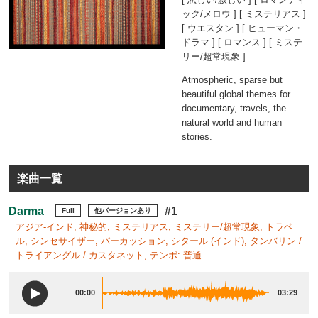
ック/メロウ ] [ ミステリアス ]
[ ウエスタン ] [ ヒューマン・
ドラマ ] [ ロマンス ] [ ミステ
リー/超常現象 ]
Atmospheric, sparse but
beautiful global themes for
documentary, travels, the
natural world and human
stories.
楽曲一覧
Darma
#1
Full
他バージョンあり
アジア-インド, 神秘的, ミステリアス, ミステリー/超常現象, トラベ
ル, シンセサイザー, パーカッション, シタール (インド), タンバリン /
トライアングル / カスタネット, テンポ: 普通
00:00
03:29