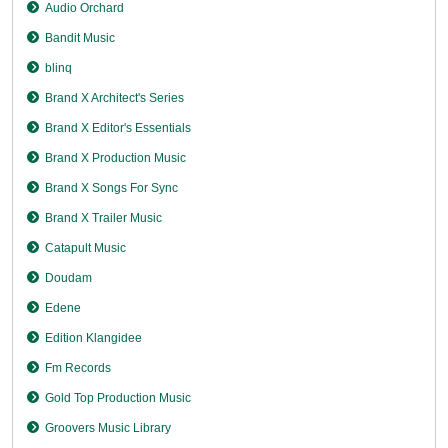
Audio Orchard
Bandit Music
blinq
Brand X Architect's Series
Brand X Editor's Essentials
Brand X Production Music
Brand X Songs For Sync
Brand X Trailer Music
Catapult Music
Doudam
Edene
Edition Klangidee
Fm Records
Gold Top Production Music
Groovers Music Library