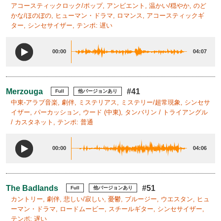
アコースティックロック/ポップ, アンビエント, 温かい/穏やか, のど
かな/ほのぼの, ヒューマン・ドラマ, ロマンス, アコースティックギ
ター, シンセサイザー, テンポ: 遅い
00:00
04:07
Merzouga
#41
Full
他バージョンあり
中東-アラブ音楽, 劇伴, ミステリアス, ミステリー/超常現象, シンセサ
イザー, パーカッション, ウード (中東), タンバリン / トライアングル
/ カスタネット, テンポ: 普通
00:00
04:06
The Badlands
#51
Full
他バージョンあり
カントリー, 劇伴, 悲しい/寂しい, 憂鬱, ブルージー, ウエスタン, ヒュ
ーマン・ドラマ, ロードムービー, スチールギター, シンセサイザー,
テンポ: 遅い