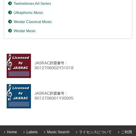
Twelvetones Art Series
Ultraphonic Music
Westar Classical Music
Westar Music
Home
Labels
Music Search
ライセンスについて
ご利用