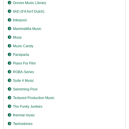
Groves Music Library
IIAD (If It Ain't Dutch)
Interpool
MammaMia Music
Musa
Music Candy
Parsiparla
Piano For Film
ROBA-Series
Suite 4 Music
Swimming Pool
Textured Production Music
The Funky Junkies
thermal music
Twelvetones