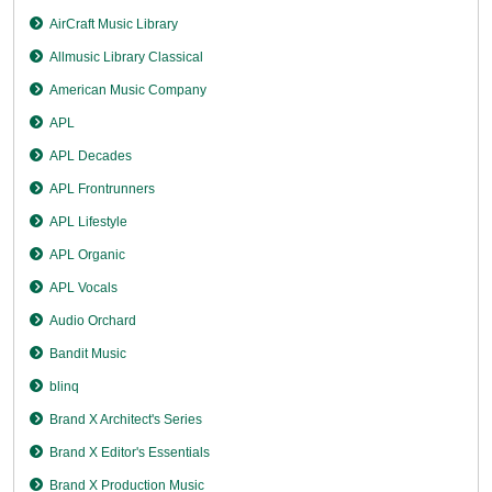
AirCraft Music Library
Allmusic Library Classical
American Music Company
APL
APL Decades
APL Frontrunners
APL Lifestyle
APL Organic
APL Vocals
Audio Orchard
Bandit Music
blinq
Brand X Architect's Series
Brand X Editor's Essentials
Brand X Production Music