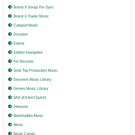
Brand X Songs For Sync
Brand X Trailer Music
Catapult Music
Doudam
Edene
Edition Klangidee
Fm Records
Gold Top Production Music
Groovers Music Library
Groves Music Library
IIAD (If It Ain't Dutch)
Interpool
MammaMia Music
Musa
Music Candy