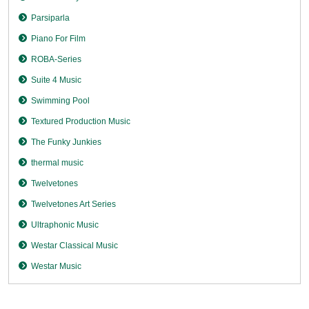
Parsiparla
Piano For Film
ROBA-Series
Suite 4 Music
Swimming Pool
Textured Production Music
The Funky Junkies
thermal music
Twelvetones
Twelvetones Art Series
Ultraphonic Music
Westar Classical Music
Westar Music