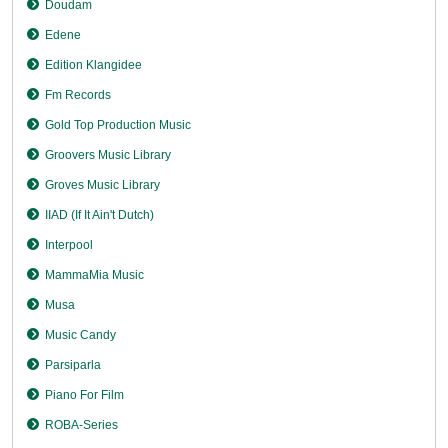
Doudam
Edene
Edition Klangidee
Fm Records
Gold Top Production Music
Groovers Music Library
Groves Music Library
IIAD (If It Ain't Dutch)
Interpool
MammaMia Music
Musa
Music Candy
Parsiparla
Piano For Film
ROBA-Series