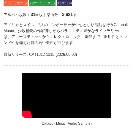
イージーリスニング
クラブ・ミュージック
ドラマ/BGM
315
3,621
アルバム枚数：
枚｜楽曲数：
曲
アメリカとスイス…2人のコンポーザーが中心となり活動を行うCatapult
Music。少数精鋭の作家陣ながらバラエエティ豊かなライブラリーに
は、アコースティックからエレクトロニック、劇伴まで、汎用性とトレ
ンド性を備えた質の高い楽曲が並びます。
最新リリース: CAT1312-1315 (2026.08.03)
Catapult Music (Audio Sample)