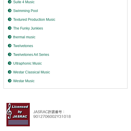
Suite 4 Music
Swimming Pool
Textured Production Music
The Funky Junkies
thermal music
Twelvetones
Twelvetones Art Series
Ultraphonic Music
Westar Classical Music
Westar Music