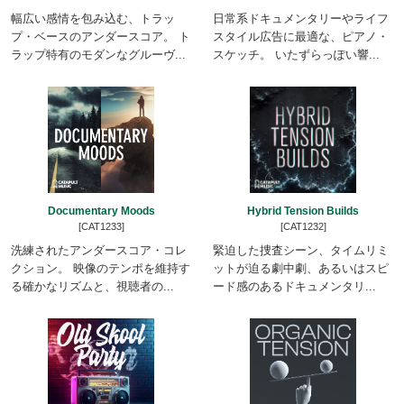
幅広い感情を包み込む、トラッ
日常系ドキュメンタリーやライフ
プ・ベースのアンダースコア。 ト
スタイル広告に最適な、ピアノ・
ラップ特有のモダンなグルーヴ...
スケッチ。 いたずらっぽい響...
Documentary Moods
Hybrid Tension Builds
[CAT1233]
[CAT1232]
洗練されたアンダースコア・コレ
緊迫した捜査シーン、タイムリミ
クション。 映像のテンポを維持す
ットが迫る劇中劇、あるいはスピ
る確かなリズムと、視聴者の...
ード感のあるドキュメンタリ...