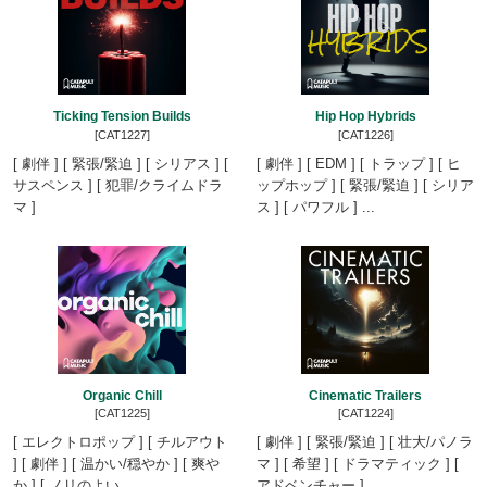
Ticking Tension Builds
Hip Hop Hybrids
[CAT1227]
[CAT1226]
[ 劇伴 ] [ 緊張/緊迫 ] [ シリアス ] [
[ 劇伴 ] [ EDM ] [ トラップ ] [ ヒ
サスペンス ] [ 犯罪/クライムドラ
ップホップ ] [ 緊張/緊迫 ] [ シリア
マ ]
ス ] [ パワフル ] ...
Organic Chill
Cinematic Trailers
[CAT1225]
[CAT1224]
[ エレクトロポップ ] [ チルアウト
[ 劇伴 ] [ 緊張/緊迫 ] [ 壮大/パノラ
] [ 劇伴 ] [ 温かい/穏やか ] [ 爽や
マ ] [ 希望 ] [ ドラマティック ] [
か ] [ ノリのよい ...
アドベンチャー ]...