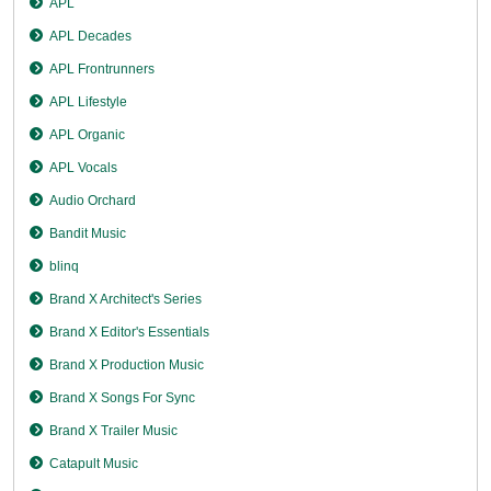
APL
APL Decades
APL Frontrunners
APL Lifestyle
APL Organic
APL Vocals
Audio Orchard
Bandit Music
blinq
Brand X Architect's Series
Brand X Editor's Essentials
Brand X Production Music
Brand X Songs For Sync
Brand X Trailer Music
Catapult Music