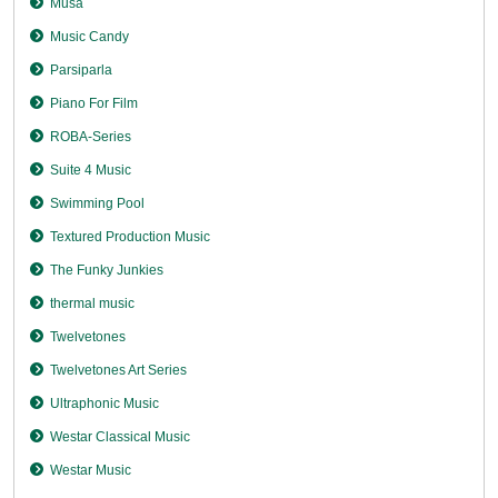
Musa
Music Candy
Parsiparla
Piano For Film
ROBA-Series
Suite 4 Music
Swimming Pool
Textured Production Music
The Funky Junkies
thermal music
Twelvetones
Twelvetones Art Series
Ultraphonic Music
Westar Classical Music
Westar Music