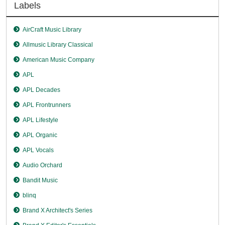
Labels
AirCraft Music Library
Allmusic Library Classical
American Music Company
APL
APL Decades
APL Frontrunners
APL Lifestyle
APL Organic
APL Vocals
Audio Orchard
Bandit Music
blinq
Brand X Architect's Series