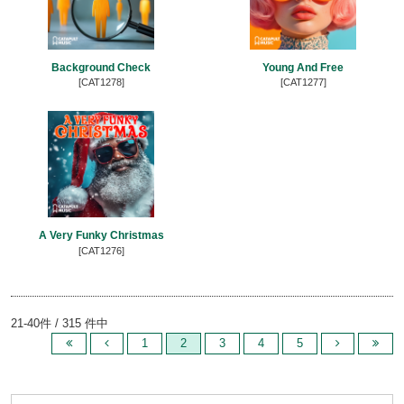
Background Check
Young And Free
[CAT1278]
[CAT1277]
A Very Funky Christmas
[CAT1276]
21-40件 / 315 件中
1
2
3
4
5