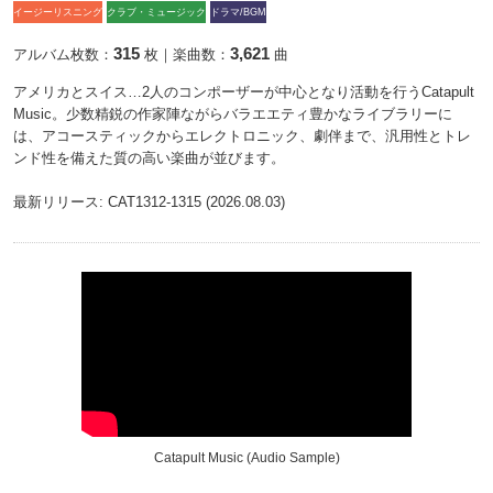
イージーリスニング
クラブ・ミュージック
ドラマ/BGM
315
3,621
アルバム枚数：
枚｜楽曲数：
曲
アメリカとスイス…2人のコンポーザーが中心となり活動を行うCatapult
Music。少数精鋭の作家陣ながらバラエエティ豊かなライブラリーに
は、アコースティックからエレクトロニック、劇伴まで、汎用性とトレ
ンド性を備えた質の高い楽曲が並びます。
最新リリース: CAT1312-1315 (2026.08.03)
Catapult Music (Audio Sample)