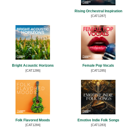
Rising Orchestral Inspiration
[CAT1287]
Bright Acoustic Horizons
Female Pop Vocals
[CAT1286]
[CAT1285]
Folk Flavored Moods
Emotive Indie Folk Songs
[CAT1284]
[CAT1283]