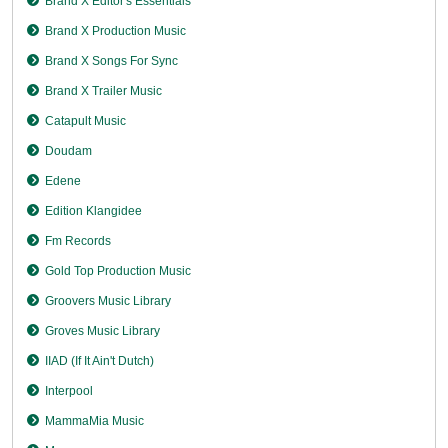
Brand X Editor's Essentials
Brand X Production Music
Brand X Songs For Sync
Brand X Trailer Music
Catapult Music
Doudam
Edene
Edition Klangidee
Fm Records
Gold Top Production Music
Groovers Music Library
Groves Music Library
IIAD (If It Ain't Dutch)
Interpool
MammaMia Music