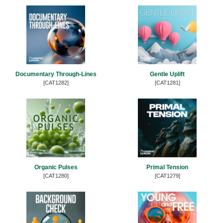
Documentary Through-Lines
Gentle Uplift
[CAT1282]
[CAT1281]
Organic Pulses
Primal Tension
[CAT1280]
[CAT1279]