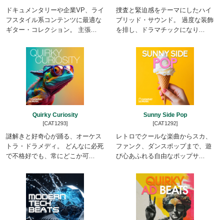
ドキュメンタリーや企業VP、ライ
捜査と緊迫感をテーマにしたハイ
フスタイル系コンテンツに最適な
ブリッド・サウンド。 過度な装飾
ギター・コレクション。 主張...
を排し、ドラマチックになり...
Quirky Curiosity
Sunny Side Pop
[CAT1293]
[CAT1292]
謎解きと好奇心が踊る、オーケス
レトロでクールな楽曲からスカ、
トラ・ドラメディ。 どんなに必死
ファンク、ダンスポップまで、遊
で不格好でも、常にどこか可...
び心あふれる自由なポップサ...