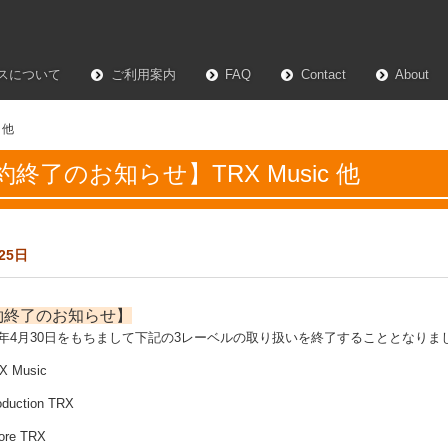
スについて
ご利用案内
FAQ
Contact
About
 他
約終了のお知らせ】TRX Music 他
25日
約終了のお知らせ】
6年4月30日をもちまして下記の3レーベルの取り扱いを終了することとなりま
 Music
oduction TRX
ore TRX