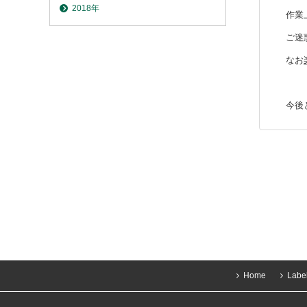
2018年
作業上
ご迷惑
なお
今後と
Home
Labe